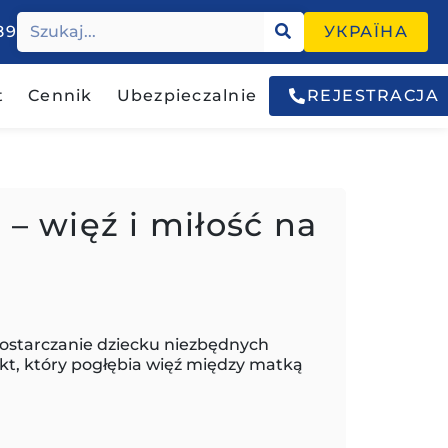
89
УКРАЇНА
t
Cennik
Ubezpieczalnie
REJESTRACJA
 – więź i miłość na
 dostarczanie dziecku niezbędnych
kt, który pogłębia więź między matką