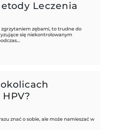
etody Leczenia
zgrzytaniem zębami, to trudne do
ryzujące się niekontrolowanym
 podczas…
okolicach
s HPV?
d razu znać o sobie, ale może namieszać w