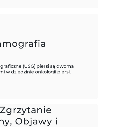
mmografia
raficzne (USG) piersi są dwoma
 w dziedzinie onkologii piersi.
Zgrzytanie
ny, Objawy i