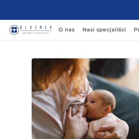
Przejdź
do
treści
O nas
Nasi specjaliści
P