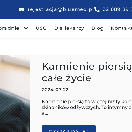
rejestracja@bluemed.pl
32 889 89 
oradnie
USG
Dla lekarzy
Blog
Kontak
Karmienie piersią
całe życie
2024-07-22
Karmienie piersią to więcej niż tylko
składników odżywczych. To intymny a
a…
CZYTAJ DALEJ